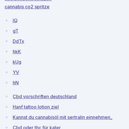
cannabis co2 spritze
IQ
gT
DdTx
hkK
kUg
YV
hN
Cbd vorschriften deutschland
Hanf tattoo lotion ziel
Kannst du cannabisöl mit sertralin einnehmen_
Cbd oder thc für kater