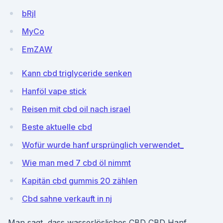
bRjI
MyCo
EmZAW
Kann cbd triglyceride senken
Hanföl vape stick
Reisen mit cbd oil nach israel
Beste aktuelle cbd
Wofür wurde hanf ursprünglich verwendet_
Wie man med 7 cbd öl nimmt
Kapitän cbd gummis 20 zählen
Cbd sahne verkauft in nj
Man sagt, dass wasserlösliches CBD CBD Hanf